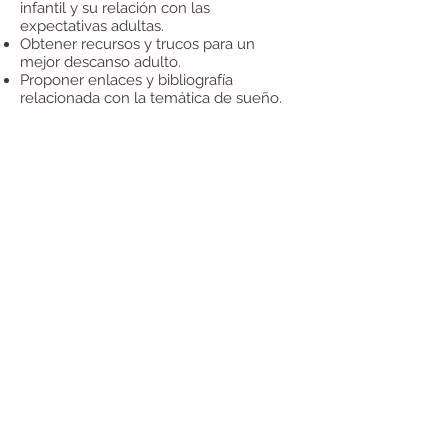
infantil y su relación con las
expectativas adultas.
Obtener recursos y trucos para un
mejor descanso adulto.
Proponer enlaces y bibliografía
relacionada con la temática de sueño.
Hablar sobre la evidencia científica
existente y la normalidad de cada
etapa.
Te enviaremos un resumen de lo
aprendido, la bibliografía utilizada y
varios recursos y documentos para que
puedas repasar y tener todo a mano.
Para apuntarte
Modalidades y fechas