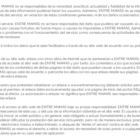
AMÁS no se responsabiliza de la veracidad, exactitud, actualidad y fiabilidad de la info
que de esta información pudieran hacer los usuarios. Asimismo, ENTRE MAMÁS no se res
vés del servicio, en violación de estas condiciones generales, ni de los daños ocasionado
 servicio: ENTRE MAMÁS no se hace responsable del daño que pudiera ser causado al us
iones por causas fortuitas, de fuerza mayor, o causas no imputables a ENTRE MAMÁS. A
 o problemas con el funcionamiento del servicio como consecuencia de actividades de m
 de hardware.
odos los datos que le sean facilitados a través de su sitio web de acuerdo con su polí
e su sitio web, enlaza con otros sitios de internet que no pertenecen a ENTRE MAMÁS 
deja de acceder al sitio web de ENTRE MAMÁS y por tanto, los contenidos a los que acc
e los contenidos de dichas páginas ni del daño que puedan causar a los usuarios. El
 apoye, esté de acuerdo o patrocine los sitios con los que enlaza desde sus páginas. 
de estos enlaces.
suarios que pretendan establecer un enlace a
www.entremamas.org
deberán solicitar p
a el permiso, el enlace debe exclusivamente apuntar a la página de inicio del portal (
htt
resa al efecto. La autorización a enlazar no significa que ENTRE MAMÁS sea responsable
del enlace.
pta el acceso al sitio web de ENTRE MAMÁS bajo su propia responsabilidad. ENTRE MAMÁ
nsecuencia de este uso, o del uso de la información obtenida en el sitio web. El usuario
 a la moral, al orden público y en general, está obligado a actuar honradamente y de buen
an dificultar la prestación del servicio incluyendo, pero no de manera exclusiva, práct
 electrónico masivo e indiscriminado, o ataques de "denial of service" contra el sitio web.
MAMÁS se reserva el derecho a retirar el acceso sin necesidad de aviso previo a cualqui
ulares que en su caso sean de aplicación.