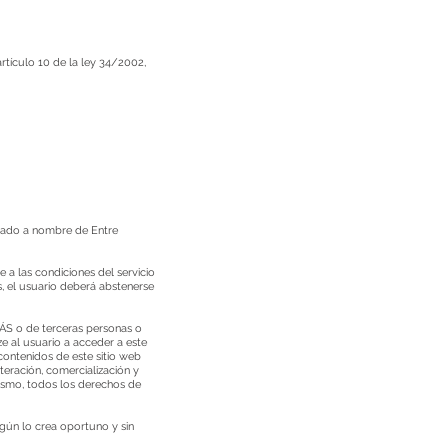
tículo 10 de la ley 34/2002,
strado a nombre de Entre
a las condiciones del servicio
, el usuario deberá abstenerse
 o de terceras personas o
e al usuario a acceder a este
 contenidos de este sitio web
teración, comercialización y
ismo, todos los derechos de
gún lo crea oportuno y sin