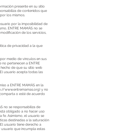
rmación presente en su sitio
ponsabiliza de contenidos que
s por los mismos.
uario por la imposibilidad de
simismo, ENTRE MAMÁS no se
odificación de los servicios,
tica de privacidad a la que
por medio de vínculos en sus
ede no pertenecen a ENTRE
 hecho de que su sitio web
El usuario acepta todas las
ermiso a ENTRE MAMÁS en la
p://www.entremamas.org
) y no
, comparta o esté de acuerdo
S no se responsabiliza de
 está obligado a no hacer uso
a fe. Asimismo, el usuario se
icas destinadas a la saturación
 El usuario tiene derecho a
er usuario que incumpla estas