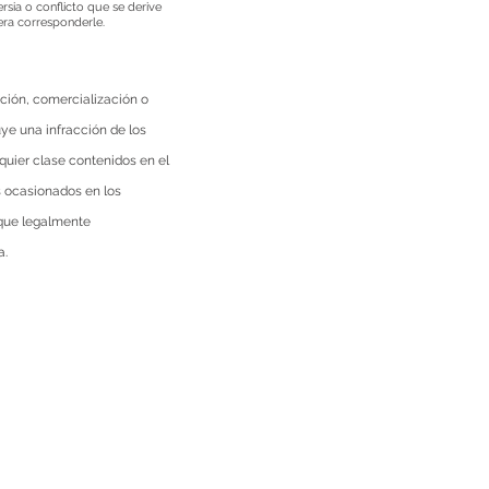
rsia o conflicto que se derive
era corresponderle.
ución, comercialización o
uye una infracción de los
quier clase contenidos en el
os ocasionados en los
 que legalmente
a.