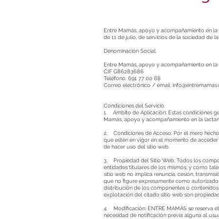
Entre Mamás, apoyo y acompañamiento en la la
de 11 de julio, de servicios de la sociedad de 
Denominación Social:
Entre Mamás, apoyo y acompañamiento en la la
CIF G86283686
Teléfono:
691 77 00 68
Correo electrónico / email:
info@entremamas.
Condiciones del Servicio:
1. Ambito de Aplicación: Estas condiciones ge
Mamás, apoyo y acompañamiento en la lactanci
2. Condiciones de Acceso: Por el mero hecho d
que estén en vigor en el momento de acceder a
de hacer uso del sitio web.
3. Propiedad del Sitio Web: Todos los compo
entidades titulares de los mismos, y como tale
sitio web no implica renuncia, cesión, transmi
que no figure expresamente como autorizado en 
distribución de los componentes o contenidos
explotación del citado sitio web son propie
4. Modificación: ENTRE MAMÁS se reserva el de
necesidad de notificación previa alguna al usua