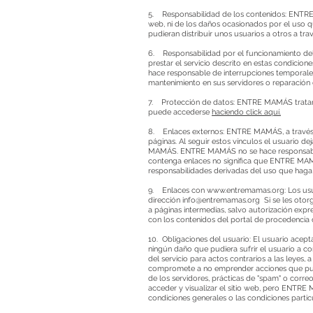
5. Responsabilidad de los contenidos: ENTRE M
web, ni de los daños ocasionados por el uso 
pudieran distribuir unos usuarios a otros a tra
6. Responsabilidad por el funcionamiento del
prestar el servicio descrito en estas condic
hace responsable de interrupciones temporales
mantenimiento en sus servidores o reparación
7. Protección de datos: ENTRE MAMÁS tratará t
puede accederse
haciendo click aquí.
8. Enlaces externos: ENTRE MAMÁS, a través d
páginas. Al seguir estos vínculos el usuario 
MAMÁS. ENTRE MAMÁS no se hace responsable d
contenga enlaces no significa que ENTRE MAMÁS
responsabilidades derivadas del uso que haga 
9. Enlaces con
www.entremamas.org
: Los u
dirección
info@entremamas.org
Si se les otorg
a páginas intermedias, salvo autorización exp
con los contenidos del portal de procedencia 
10. Obligaciones del usuario: El usuario ace
ningún daño que pudiera sufrir el usuario a co
del servicio para actos contrarios a las leyes,
compromete a no emprender acciones que pudier
de los servidores, prácticas de "spam" o correo
acceder y visualizar el sitio web, pero ENTRE 
condiciones generales o las condiciones partic