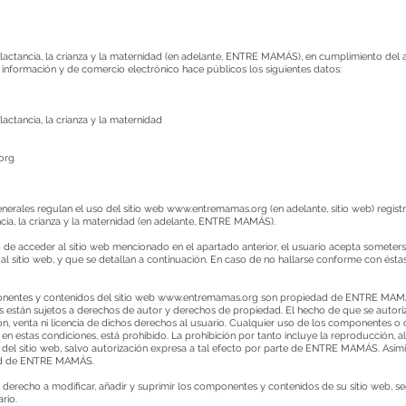
ctancia, la crianza y la maternidad (en adelante, ENTRE MAMÁS), en cumplimiento del ar
la información y de comercio electrónico hace públicos los siguientes datos:
ctancia, la crianza y la maternidad
org
nerales regulan el uso del sitio web
www.entremamas.org
(en adelante, sitio web) regi
a, la crianza y la maternidad (en adelante, ENTRE MAMÁS).
e acceder al sitio web mencionado en el apartado anterior, el usuario acepta someterse 
l sitio web, y que se detallan a continuación. En caso de no hallarse conforme con éstas
nentes y contenidos del sitio web
www.entremamas.org
son propiedad de ENTRE MAMÁS
s están sujetos a derechos de autor y derechos de propiedad. El hecho de que se autoriz
sión, venta ni licencia de dichos derechos al usuario. Cualquier uso de los componentes o
estas condiciones, está prohibido. La prohibición por tanto incluye la reproducción, al
 del sitio web, salvo autorización expresa a tal efecto por parte de ENTRE MAMÁS. Asim
dad de ENTRE MAMÁS.
recho a modificar, añadir y suprimir los componentes y contenidos de su sitio web, se
rio.